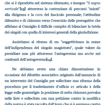
che si è riprodotta nel sistema riformato, e insegue “
il
sogno
verticale
”
attraverso la costruzione di percorsi “mirati”
[13]
alla dirigenza e la
cura
del fascicolo personale; l’attitudine
difensiva e di chiusura verso l’esercizio delle prerogative che
affidano al Consiglio il difficile compito di bilanciare la tutela
dei singoli con quella di interessi generali della giurisdizione.
Assistiamo al ritorno di un “soggettivismo in nome
dell’indipendenza del singolo magistrato”, quale valore da
presidiare non più attraverso l’autogoverno ma
anche
nei
confronti dell’autogoverno
.
[14]
Ne abbiamo avuto una chiara dimostrazione in
occasione del dibattito associativo originato dall’annuncio di
un intervento del Consiglio per sollecitare una riforma della
procedura per il trasferimento d’ufficio
ex
articolo 2 della
legge sulle guarentigie: la posizione di netta chiusura prevalsa
nelle liste e sollecitata con una petizione contro la modifica
della norma è stata raccolta dall’Anm che si è espressa contro