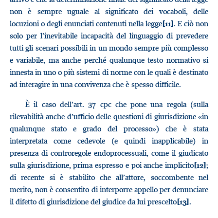
non è sempre uguale al significato dei vocaboli, delle
locuzioni o degli enunciati contenuti nella legge
. E ciò non
[11]
solo per l’inevitabile incapacità del linguaggio di prevedere
tutti gli scenari possibili in un mondo sempre più complesso
e variabile, ma anche perché qualunque testo normativo si
innesta in uno o più sistemi di norme con le quali è destinato
ad interagire in una convivenza che è spesso difficile.
È il caso dell’art. 37 cpc che pone una regola (sulla
rilevabilità anche d’ufficio delle questioni di giurisdizione «in
qualunque stato e grado del processo») che è stata
interpretata come cedevole (e quindi inapplicabile) in
presenza di controregole endoprocessuali, come il giudicato
sulla giurisdizione, prima espresso e poi anche implicito
;
[12]
di recente si è stabilito che all’attore, soccombente nel
merito, non è consentito di interporre appello per denunciare
il difetto di giurisdizione del giudice da lui prescelto
.
[13]