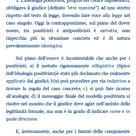
2.
L’ideologia positivista
,
propria del codice napoleonico,
obbligava il giudice (definito “
etre inanimè
”) ad uno stretto
rispetto del testo di legge, dovendo dare voce
alla legge
nel
caso singolo. Oggi la contrapposizione, sul piano del dover
essere, tra positivisti e antipositivisti è
astratta,
non
rispecchia più la situazione concreta ed
è
di natura
prevalentemente
ideologica
.
Sul piano dell’
essere
è incontestabile che anche per i
positivisti: a) il metodo rigorosamente
sillogistico
(tipico
dell’ideologia positivista)è stato più declamato che realmente
applicato
dai giudici
;
b)si può procedere per via
induttiva
a
trovare la regola del caso concreto; c) si può fare ricorso
all’analogia; d) il messaggio finale del modello positivista si
risolve nel monito che il giudice deve agire nell’ambito della
legittimità formale, ma non è in grado di indicare
come
e
in
quale direzione.
E, inversamente, anche per i fautori della componente