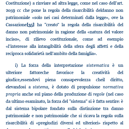
Costituzione) a rinviare ad altra legge, come nel caso dell’art.
2059 cc che pone la regola della risarcibilità deldanno non
patrimoniale «solo nei casi determinati dalla legge», ove la
Cassazione
ha “creato” la regola della risarcibilità del
[35]
danno non patrimoniale in ragione della «natura del valore
inciso», di rilievo costituzionale, come ad esempio
«l’interesse alla intangibilità della sfera degli affetti e della
reciproca solidarietà nell’ambito della famiglia».
i) La forza della interpretazione
sistematica
è un
ulteriore fattoreche favorisce la creatività del
giudice,essendovi piena consapevolezza cheil diritto,
elevandosi a
sistema,
è dotato di propulsione
normativa
propria
anche sul piano della produzione di
regole
(nel caso
da ultimo esaminato, la forza del “sistema” si è fatta sentire: è
dal sistema bipolare fondato sulla distinzione tra danno
patrimoniale e non patrimoniale che si ricava la regola sulla
risarcibilità di «pregiudizi diversi ed ulteriori» rispetto al