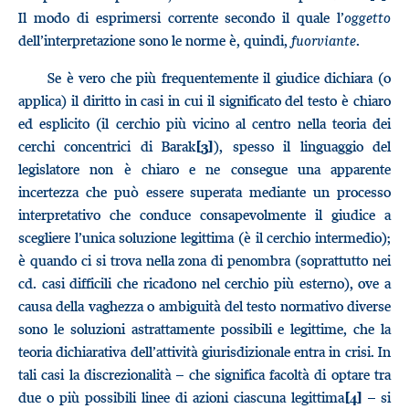
Il modo di esprimersi corrente secondo il quale l’
oggetto
dell’interpretazione sono le norme è, quindi,
fuorviante
.
Se è vero che più frequentemente il giudice dichiara (o
applica) il diritto in casi in cui il significato del testo è chiaro
ed esplicito (il cerchio più vicino al centro nella teoria dei
cerchi concentrici di Barak
), spesso il linguaggio del
[3]
legislatore non è chiaro e ne consegue una apparente
incertezza che può essere superata mediante un processo
interpretativo che conduce consapevolmente il giudice a
scegliere l’unica soluzione legittima (è il cerchio intermedio);
è quando ci si trova nella zona di penombra (soprattutto nei
cd. casi difficili che ricadono nel cerchio più esterno), ove a
causa della vaghezza o ambiguità del testo normativo diverse
sono le soluzioni astrattamente possibili e legittime, che la
teoria dichiarativa dell’attività giurisdizionale entra in crisi. In
tali casi la discrezionalità – che significa facoltà di optare tra
due o più possibili linee di azioni ciascuna legittima
– si
[4]