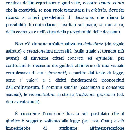
creativa dell’interpretazione giudiziale, occorre
tenere conto
che la creatività, se non vuole tramutarsi
in arbitrio,
deve far
ricorso a criteri pre-definiti di
decisione,
che diano la
possibilità di controllarne i risultati sul piano, se non altro,
della coerenza e nell’ottica della prevedibilità delle decisioni.
Non v’è dunque un’alternativa tra
deduzione
(da regole
astratte) e
creazione
,ma necessità (sulla quale si tornerà più
avanti) di rinvenire criteri
concreti
ed
affidabili
per
controllare le decisioni dei giudici, all’interno di una visuale
complessiva di cui i
formanti
, a partire dal testo di legge,
sono
i valori
e i diritti fondamentali riconosciuti
dall’ordinamento, il
comune sentire (coscienza o consenso
sociale),
le
consuetudini,
la stessa
tradizione giuridica
(cd.
dati extratestuali).
È ricorrente l’obiezione basata sul postulato che il
giudice è soggetto soltanto alla legge (art. 101 Cost.) e ciò
impedirebbe di attribuire all’interpretazione