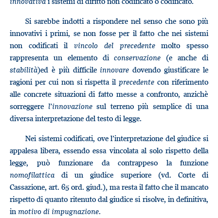
innovativa
i sistemi di diritto non codificato o codificato.
Si sarebbe indotti a rispondere nel senso che sono più
innovativi i primi, se non fosse per il fatto che nei sistemi
non codificati il
vincolo del precedente
molto spesso
rappresenta un elemento di
conservazione
(e anche di
stabilità
)ed è più difficile
innovare
dovendo giustificare le
ragioni per cui non si rispetta il
precedente
con riferimento
alle concrete situazioni di fatto messe a confronto, anzichè
sorreggere
l’innovazione
sul terreno più semplice di una
diversa interpretazione del testo di legge.
Nei sistemi codificati, ove l’interpretazione del giudice si
appalesa libera, essendo essa vincolata al solo rispetto della
legge, può funzionare da contrappeso la funzione
nomofilattica
di un giudice superiore (vd. Corte di
Cassazione, art. 65 ord. giud.), ma resta il fatto che il mancato
rispetto di quanto ritenuto dal giudice si risolve, in definitiva,
in
motivo di impugnazione
.