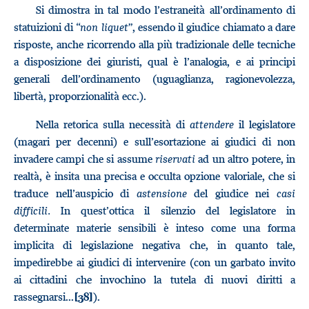
Si dimostra in tal modo l’estraneità all’ordinamento di
statuizioni di “
non
liquet
”, essendo il giudice chiamato a dare
risposte, anche ricorrendo alla più tradizionale delle tecniche
a disposizione dei giuristi, qual è l’analogia, e ai principi
generali dell’ordinamento (uguaglianza, ragionevolezza,
libertà, proporzionalità ecc.).
Nella retorica sulla necessità di
attendere
il legislatore
(magari per decenni) e sull’esortazione ai giudici di non
invadere campi che si assume
riservati
ad un altro potere, in
realtà, è insita una precisa e occulta opzione valoriale, che si
traduce nell’auspicio di
astensione
del giudice nei
casi
difficili.
In quest’ottica il silenzio del legislatore in
determinate materie sensibili è inteso come una forma
implicita di legislazione negativa che, in quanto tale,
impedirebbe ai giudici di intervenire (con un garbato invito
ai cittadini che invochino la tutela di nuovi diritti a
rassegnarsi...
).
[38]