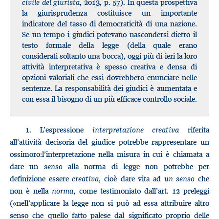
civile del giurista
, 2013, p. 57). In questa prospettiva
la giurisprudenza costituisce un importante
indicatore del tasso di democraticità di una nazione.
Se un tempo i giudici potevano nascondersi dietro il
testo formale della legge (della quale erano
considerati soltanto una bocca), oggi più di ieri la loro
attività interpretativa è spesso creativa e densa di
opzioni valoriali che essi dovrebbero enunciare nelle
sentenze. La responsabilità dei giudici è aumentata e
con essa il bisogno di un più efficace controllo sociale.
1.
L’espressione
interpretazione creativa
riferita
all’attività decisoria del giudice potrebbe rappresentare un
ossimoro:l’interpretazione nella misura in cui è chiamata a
dare un
senso
alla norma di legge non potrebbe per
definizione essere
creativa,
cioè dare vita ad
un senso
che
non è nella
norma
, come testimoniato dall’art. 12 preleggi
(«nell’applicare la legge non si può ad essa attribuire altro
senso che quello fatto palese dal significato proprio delle