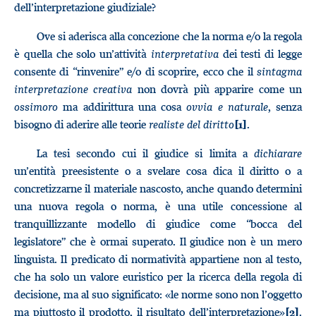
dell’interpretazione giudiziale?
Ove si aderisca alla concezione che la norma e/o la regola
è quella che solo un’attività
interpretativa
dei testi di legge
consente di “rinvenire” e/o di scoprire, ecco che il
sintagma
interpretazione creativa
non dovrà più apparire come un
ossimoro
ma addirittura una cosa
ovvia e naturale
, senza
bisogno di aderire alle teorie
realiste del diritto
.
[1]
La tesi secondo cui il giudice si limita a
dichiarare
un’entità preesistente o a svelare cosa dica il diritto o a
concretizzarne il materiale nascosto, anche quando determini
una nuova regola o norma, è una utile concessione al
tranquillizzante modello di giudice come “bocca del
legislatore” che è ormai superato. Il giudice non è un mero
linguista. Il predicato di normatività appartiene non al testo,
che ha solo un valore euristico per la ricerca della regola di
decisione, ma al suo significato: «le norme sono non l’oggetto
ma piuttosto il prodotto, il risultato dell’interpretazione»
.
[2]