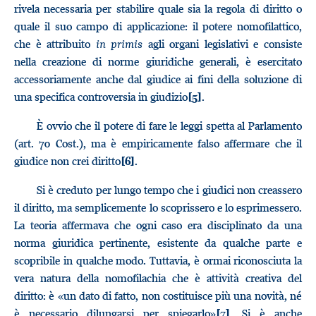
rivela necessaria per stabilire quale sia la regola di diritto o
quale il suo campo di applicazione: il potere nomofilattico,
che è attribuito
in primis
agli organi legislativi e consiste
nella creazione di norme giuridiche generali, è esercitato
accessoriamente anche dal giudice ai fini della soluzione di
una specifica controversia in giudizio
.
[5]
È ovvio che il potere di fare le leggi spetta al Parlamento
(art. 70 Cost.), ma è empiricamente falso affermare che il
giudice non crei diritto
.
[6]
Si è creduto per lungo tempo che i giudici non creassero
il diritto, ma semplicemente lo scoprissero e lo esprimessero.
La teoria affermava che ogni caso era disciplinato da una
norma giuridica pertinente, esistente da qualche parte e
scopribile in qualche modo. Tuttavia, è ormai riconosciuta la
vera natura della nomofilachia che è attività creativa del
diritto: è «un dato di fatto, non costituisce più una novità, né
è necessario dilungarsi per spiegarlo»
. Si è anche
[7]