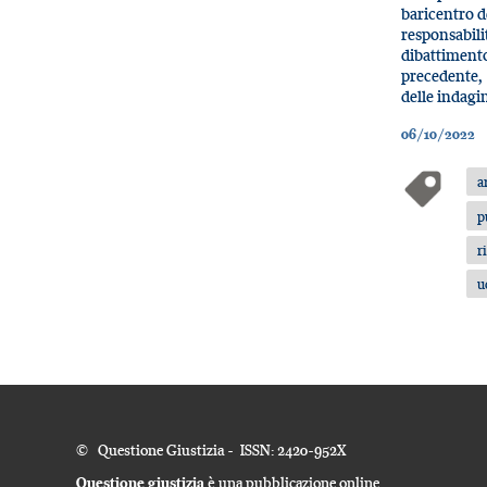
baricentro d
responsabili
dibattimen
precedente,
delle indagin
06/10/2022
a
p
r
u
© Questione Giustizia - ISSN: 2420-952X
Questione giustizia
è una pubblicazione online