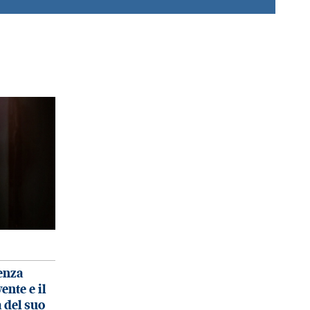
ienza
ente e il
 del suo