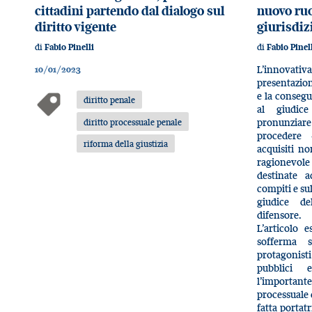
cittadini partendo dal dialogo sul
nuovo ruo
diritto vigente
giurisdiz
di
di
Fabio Pinelli
Fabio Pinel
L’innovati
10/01/2023
presentazion
e la conseg
diritto penale
al giudice
pronunzia
diritto processuale penale
procedere
riforma della giustizia
acquisiti n
ragionevole
destinate 
compiti e su
giudice de
difensore.
L’articolo 
sofferma 
protagonist
pubblici 
l’importa
processuale 
fatta portatr