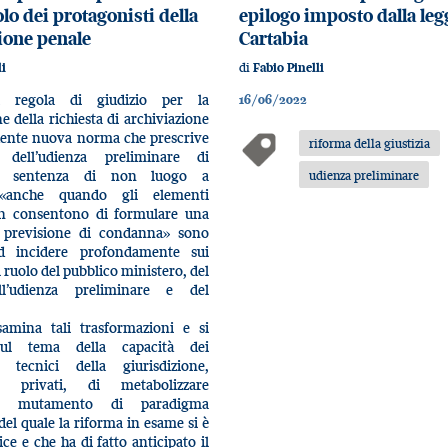
lo dei protagonisti della
epilogo imposto dalla leg
ione penale
Cartabia
di
li
Fabio Pinelli
va regola di giudizio per la
16/06/2022
e della richiesta di archiviazione
uente nuova norma che prescrive
riforma della giustizia
 dell’udienza preliminare di
re sentenza di non luogo a
udienza preliminare
 «anche quando gli elementi
on consentono di formulare una
 previsione di condanna» sono
ad incidere profondamente sui
l ruolo del pubblico ministero, del
ll’udienza preliminare e del
esamina tali trasformazioni e si
sul tema della capacità dei
i tecnici della giurisdizione,
e privati, di metabolizzare
nte mutamento di paradigma
del quale la riforma in esame si è
ice e che ha di fatto anticipato il