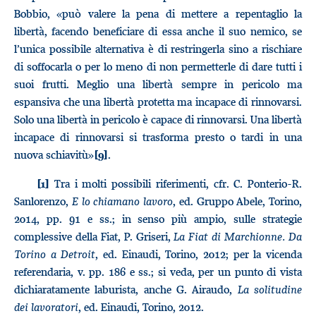
Bobbio, «può valere la pena di mettere a repentaglio la
libertà, facendo beneficiare di essa anche il suo nemico, se
l’unica possibile alternativa è di restringerla sino a rischiare
di soffocarla o per lo meno di non permetterle di dare tutti i
suoi frutti. Meglio una libertà sempre in pericolo ma
espansiva che una libertà protetta ma incapace di rinnovarsi.
Solo una libertà in pericolo è capace di rinnovarsi. Una libertà
incapace di rinnovarsi si trasforma presto o tardi in una
nuova schiavitù»
.
[9]
Tra i molti possibili riferimenti, cfr. C. Ponterio-R.
[1]
Sanlorenzo,
E lo chiamano lavoro
, ed. Gruppo Abele, Torino,
2014, pp. 91 e ss.; in senso più ampio, sulle strategie
complessive della Fiat, P. Griseri,
La Fiat di Marchionne. Da
Torino a Detroit
, ed. Einaudi, Torino, 2012; per la vicenda
referendaria, v. pp. 186 e ss.; si veda, per un punto di vista
dichiaratamente laburista, anche G. Airaudo,
La solitudine
dei lavoratori
, ed. Einaudi, Torino, 2012.