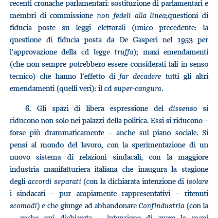
recenti cronache parlamentari: sostituzione di parlamentari e
membri di commissione
non fedeli alla linea
;questioni di
fiducia poste su leggi elettorali (unico precedente: la
questione di fiducia posta da De Gasperi nel 1953 per
l’approvazione della cd
legge truffa
); maxi emendamenti
(che non sempre potrebbero essere considerati tali in senso
tecnico) che hanno l’effetto di
far decadere
tutti gli altri
emendamenti (quelli veri): il cd
super-canguro
.
6.
Gli spazi di libera espressione del
dissenso
si
riducono non solo nei palazzi della politica. Essi si riducono –
forse più drammaticamente – anche sul piano sociale. Si
pensi al mondo del lavoro, con la sperimentazione di un
nuovo sistema di relazioni sindacali, con la maggiore
industria manifatturiera italiana che inaugura la stagione
degli
accordi separati
(con la dichiarata intenzione di
isolare
i sindacati – pur ampiamente rappresentativi – ritenuti
scomodi
) e che giunge ad abbandonare
Confindustria
(con la
– anche qui dichiarata – intenzione di avere le mani