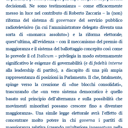
decisionali. Ne sono testimonianza – come efficacemente
messo in luce nel contributo di Roberto Zaccaria – la (non)
riforma del sistema di
governace
del servizio pubblico
radiotelevisivo (in cui l’amministratore delegato diventa una
sorta di «monarca assoluto») e la riforma elettorale;
quest’ultima, all’evidenza – con il meccanismo del premio di
maggioranza e il sistema del ballottaggio concepito così come
lo prevede il cd
Italicum –
privilegia in modo estremamente
significativo le esigenze di governabilità (e di
fedeltà interne
alla leadership di partito), a discapito di una più ampia
rappresentanza di posizioni in Parlamento. Il che, fatalmente,
spinge verso la creazione di «due blocchi consolidati»,
trascurando che «un vero sistema democratico è quello
basato sul principio dell’alternanza e sulla possibilità che
movimenti minoritari possano crescere fino a diventare
maggioranza». Una simile legge elettorale avrà l’effetto di
concentrare molto potere in chi
governa
i partiti di
maggioranza relativa (creando un’ulteriore
ingessatura
nella