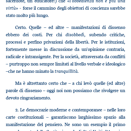
sacerdote, un educatore!) che «
l’obbedienza non è più una
virtù
» - forse il cammino degli obiettori di coscienza sarebbe
stato molto più lungo.
Certo. Quelle – ed altre – manifestazioni di dissenso
ebbero dei costi. Per chi
disobbedì
, subendo critiche,
processi e perfino privazioni della libertà. Per le istituzioni,
fortemente messe in discussione da un’opinione contraria,
radicale e intransigente. Per la società, attraversata da conflitti
– purtroppo non sempre limitati al livello verbale e ideologico
–che ne hanno minato la
tranquillità
.
Ma è altrettanto certo che – a chi levò quelle (ed altre)
parole di dissenso – oggi noi non possiamo che rivolgere un
devoto ringraziamento.
2.
Le democrazie moderne e contemporanee – nelle loro
carte costituzionali – garantiscono larghissimo spazio alla
manifestazione del pensiero. Ne sono un esempio il primo