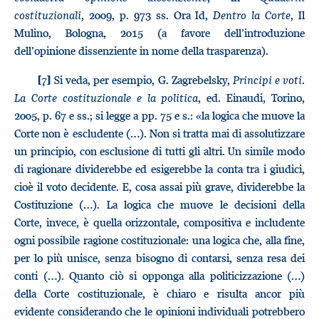
costituzionali,
2009, p. 973 ss. Ora Id,
Dentro la Corte
, Il
Mulino, Bologna, 2015 (a favore dell’introduzione
dell’opinione dissenziente in nome della trasparenza).
Si veda, per esempio, G. Zagrebelsky,
Principi e voti
.
[7]
La Corte costituzionale e la politica
, ed. Einaudi
,
Torino,
2005, p. 67 e ss.; si legge a pp. 75 e s.: «la logica che muove la
Corte non è escludente (…). Non si tratta mai di assolutizzare
un principio, con esclusione di tutti gli altri. Un simile modo
di ragionare dividerebbe ed esigerebbe la conta tra i giudici,
cioè il voto decidente. E, cosa assai più grave, dividerebbe la
Costituzione (…). La logica che muove le decisioni della
Corte, invece, è quella orizzontale, compositiva e includente
ogni possibile ragione costituzionale: una logica che, alla fine,
per lo più unisce, senza bisogno di contarsi, senza resa dei
conti (…). Quanto ciò si opponga alla politicizzazione (…)
della Corte costituzionale, è chiaro e risulta ancor più
evidente considerando che le opinioni individuali potrebbero