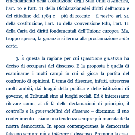
emendamento della Costituzione degli Stati Uniti d’America,
l’art. 10 e l’art. 11 della Dichiarazionedei diritti dell’uomo e
del cittadino del 1789 e – più di recente – il
nostro
art. 21
della Costituzione, l’art. 10 della Convenzione Edu, l’art. 11
della Carta dei diritti fondamentali dell’Unione europea. Ma,
troppo spesso, la garanzia si ferma alla proclamazione
sulla
carta.
3.
È questa la ragione per cui
Questione giustizia
ha
deciso di occuparsi del dissenso. E la proposta è quella di
esaminarne i molti campi in cui si gioca la partita del
confronto di opinioni. Il tema del dissenso, infatti, attraversa
molti ambiti, dai luoghi della politica e delle istituzioni di
governo, ai Tribunali sino ai luoghi sociali. Ed è interessante
rilevare come, al di là delle declamazioni di principio, il
controllo
e la
governabilità del dissenso –
diremmo: il suo
contenimento – siano una tendenza sempre più marcata della
nostra democrazia. In epoca contemporanea le democrazie
faticano sempre più a
tollerare
il dissenso. Premono la crisi,