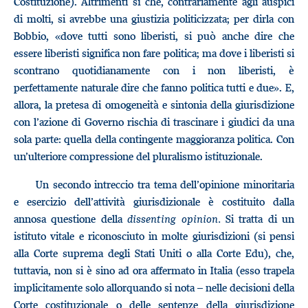
Costituzione). Altrimenti sì che, contrariamente agli auspici
di molti, si avrebbe una giustizia politicizzata; per dirla con
Bobbio, «dove tutti sono liberisti, si può anche dire che
essere liberisti significa non fare politica; ma dove i liberisti si
scontrano quotidianamente con i non liberisti, è
perfettamente naturale dire che fanno politica tutti e due». E,
allora, la pretesa di omogeneità e sintonia della giurisdizione
con l’azione di Governo rischia di trascinare i giudici da una
sola parte: quella della contingente maggioranza politica. Con
un’ulteriore compressione del pluralismo istituzionale.
Un secondo intreccio tra tema dell’opinione minoritaria
e esercizio dell’attività giurisdizionale è costituito dalla
annosa questione della
dissenting opinion.
Si tratta di un
istituto vitale e riconosciuto in molte giurisdizioni (si pensi
alla Corte suprema degli Stati Uniti o alla Corte Edu), che,
tuttavia, non si è sino ad ora affermato in Italia (esso trapela
implicitamente solo allorquando si nota – nelle decisioni della
Corte costituzionale o delle sentenze della giurisdizione