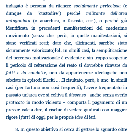
indagato è persona da ritenere
socialmente pericolosa
(e
dunque da “custodire”) perché
militante dell’area
antagonista
(o anarchica, o fascista, ecc.), o perché già
identificata in precedenti manifestazioni del medesimo
movimento (senza che, però, in quelle manifestazioni, si
siano verificati reati; dato che, altrimenti, sarebbe stato
sicuramente valorizzato)
. In simili casi, la semplificazione
[2]
del percorso motivazionale è evidente e sin troppo scoperta:
il pericolo di reiterazione del reato si dovrebbe ricavare
da
fatti e da condotte
, non da appartenenze ideologiche non
sfociate in episodi illeciti … .Il risultato, però, è uno: in simili
casi (per fortuna non così frequenti), l’avere frequentato in
passato un’area ove si coltiva il
dissenso
– anche senza averlo
praticato
in modo violento
–
comporta il pagamento di un
prezzo: vale a dire, il rischio di vedere giudicati con maggior
rigore i
fatti
di oggi, per le proprie
idee
di ieri.
8.
In questo obiettivo si cerca di gettare lo sguardo oltre