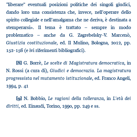
“liberare” eventuali posizioni politiche dei singoli giudici,
dando loro una consistenza che, invece, nell’operare dello
spirito collegiale e nell’amalgama che ne deriva, è destinata a
stemperarsi». Il tema è trattato – sempre in modo
problematico – anche da G. Zagrebelsky-V. Marcenò,
Giustizia costituzionale
, ed. Il Mulino, Bologna, 2012, pp.
152-156 (e ivi riferimenti bibliografici).
G. Borrè,
Le scelte di Magistratura democratica
, in
[8]
N. Rossi (a cura di),
Giudici e democrazia. La magistratura
progressista nel mutamento istituzionale
, ed. Franco Angeli,
1994, p. 41
N. Bobbio,
Le ragioni della tolleranza
, in
L’età dei
[9]
diritti
, ed. Einaudi, Torino, 1990, pp. 249 e ss.