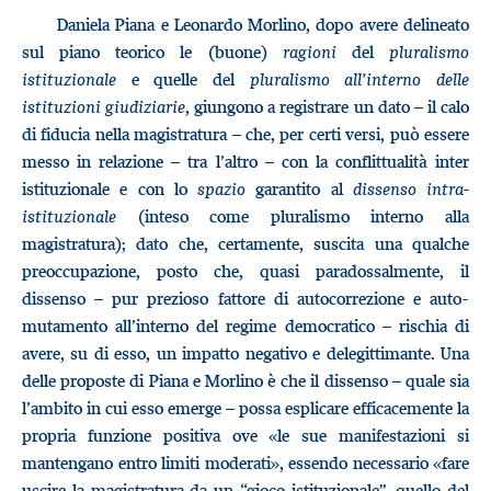
Daniela Piana e Leonardo Morlino, dopo avere delineato
sul piano teorico le (buone)
ragioni
del
pluralismo
istituzionale
e quelle del
pluralismo all’interno delle
istituzioni giudiziarie
, giungono a registrare un dato – il calo
di fiducia nella magistratura – che, per certi versi, può essere
messo in relazione – tra l’altro – con la conflittualità inter
istituzionale e con lo
spazio
garantito al
dissenso intra-
istituzionale
(inteso come pluralismo interno alla
magistratura); dato che, certamente, suscita una qualche
preoccupazione, posto che, quasi paradossalmente, il
dissenso – pur prezioso fattore di autocorrezione e auto-
mutamento all’interno del regime democratico – rischia di
avere, su di esso, un impatto negativo e delegittimante. Una
delle proposte di Piana e Morlino è che il dissenso – quale sia
l’ambito in cui esso emerge – possa esplicare efficacemente la
propria funzione positiva ove «le sue manifestazioni si
mantengano entro limiti moderati», essendo necessario «fare
uscire la magistratura da un “gioco istituzionale”, quello del