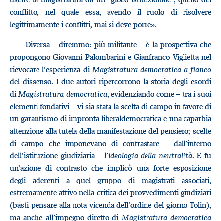
conflitto, nel quale essa, avendo il ruolo di risolvere
legittimamente i conflitti, mai si deve porre».
Diversa – diremmo: più militante – è la prospettiva che
propongono Giovanni Palombarini e Gianfranco Viglietta nel
rievocare l’esperienza di
Magistratura democratica a fianco
del dissenso. I due autori ripercorrono la storia degli esordi
di
Magistratura democratica
, evidenziando come – tra i suoi
elementi fondativi – vi sia stata la scelta di campo in favore di
un garantismo di impronta liberaldemocratica e una caparbia
attenzione alla tutela della manifestazione del pensiero; scelte
di campo che imponevano di contrastare – dall’interno
dell’istituzione giudiziaria – l’
ideologia della neutralità
. E fu
un’azione di contrasto che implicò una forte esposizione
degli aderenti a quel gruppo di magistrati associati,
estremamente attivo nella critica dei provvedimenti giudiziari
(basti pensare alla nota vicenda dell’ordine del giorno Tolin),
ma anche all’impegno diretto di
Magistratura democratica