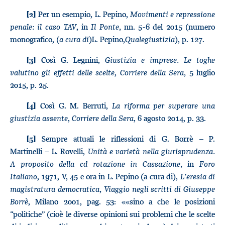
Per un esempio, L. Pepino,
Movimenti e repressione
[2]
penale: il caso TAV
, in
Il Ponte,
nn. 5-6 del 2015 (numero
monografico, (
a cura di
)L. Pepino,
Qualegiustizia
), p. 127.
Così G. Legnini,
Giustizia e imprese. Le toghe
[3]
valutino gli effetti delle scelte
,
Corriere della Sera,
5 luglio
2015, p. 25.
Così G. M. Berruti,
La riforma per superare una
[4]
giustizia assente
,
Corriere della Sera
, 6 agosto 2014, p. 33.
Sempre attuali le riflessioni di G. Borrè – P.
[5]
Martinelli – L. Rovelli,
Unità e varietà nella giurisprudenza.
A proposito della cd rotazione in Cassazione,
in
Foro
Italiano
, 1971, V, 45 e ora in L. Pepino (a cura di),
L’eresia di
magistratura democratica, Viaggio negli scritti di Giuseppe
Borrè
, Milano 2001, pag. 53: ««sino a che le posizioni
“politiche” (cioè le diverse opinioni sui problemi che le scelte