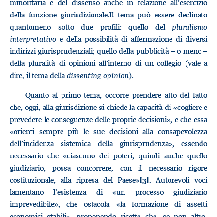
minoritaria e del dissenso anche in relazione all’esercizio
della funzione giurisdizionale.Il tema può essere declinato
quantomeno sotto due profili: quello del
pluralismo
interpretativo
e della possibilità di affermazione di diversi
indirizzi giurisprudenziali; quello della pubblicità – o meno –
della pluralità di opinioni all’interno di un collegio (vale a
dire, il tema della
dissenting opinion
).
Quanto al primo tema, occorre prendere atto del fatto
che, oggi, alla giurisdizione si chiede la capacità di «cogliere e
prevedere le conseguenze delle proprie decisioni», e che essa
«orienti sempre più le sue decisioni alla consapevolezza
dell’incidenza sistemica della giurisprudenza», essendo
necessario che «ciascuno dei poteri, quindi anche quello
giudiziario, possa concorrere, con il necessario rigore
costituzionale, alla ripresa del Paese»
. Autorevoli voci
[3]
lamentano l’esistenza di «un processo giudiziario
imprevedibile», che ostacola «la formazione di assetti
economici stabili», proponendo ricette che, se non altro,