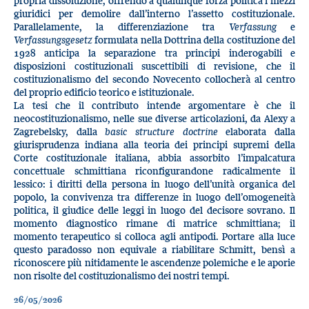
propria dissoluzione, offrendo a qualunque forza politica i mezzi
giuridici per demolire dall’interno l’assetto costituzionale.
Parallelamente, la differenziazione tra
Verfassung
e
Verfassungsgesetz
formulata nella Dottrina della costituzione del
1928 anticipa la separazione tra principi inderogabili e
disposizioni costituzionali suscettibili di revisione, che il
costituzionalismo del secondo Novecento collocherà al centro
del proprio edificio teorico e istituzionale.
La tesi che il contributo intende argomentare è che il
neocostituzionalismo, nelle sue diverse articolazioni, da Alexy a
Zagrebelsky, dalla
basic structure doctrine
elaborata dalla
giurisprudenza indiana alla teoria dei principi supremi della
Corte costituzionale italiana, abbia assorbito l’impalcatura
concettuale schmittiana riconfigurandone radicalmente il
lessico: i diritti della persona in luogo dell’unità organica del
popolo, la convivenza tra differenze in luogo dell’omogeneità
politica, il giudice delle leggi in luogo del decisore sovrano. Il
momento diagnostico rimane di matrice schmittiana; il
momento terapeutico si colloca agli antipodi. Portare alla luce
questo paradosso non equivale a riabilitare Schmitt, bensì a
riconoscere più nitidamente le ascendenze polemiche e le aporie
non risolte del costituzionalismo dei nostri tempi.
26/05/2026