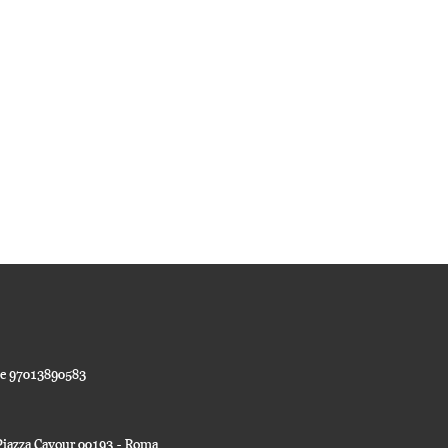
ale 97013890583
a Piazza Cavour 00193 - Roma