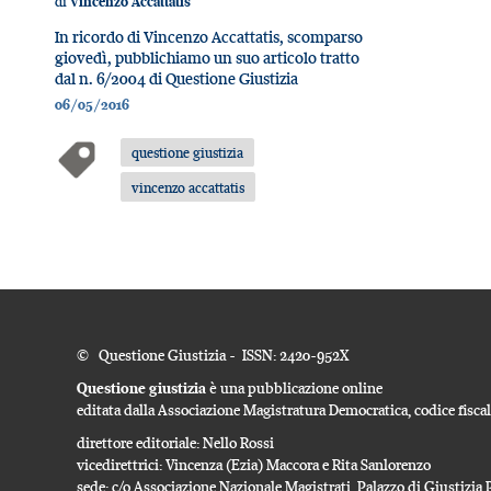
di
Vincenzo Accattatis
In ricordo di Vincenzo Accattatis, scomparso
giovedì, pubblichiamo un suo articolo tratto
dal n. 6/2004 di Questione Giustizia
06/05/2016
questione giustizia
vincenzo accattatis
© Questione Giustizia - ISSN: 2420-952X
Questione giustizia
è una pubblicazione online
editata dalla Associazione Magistratura Democratica, codice fisc
direttore editoriale: Nello Rossi
vicedirettrici: Vincenza (Ezia) Maccora e Rita Sanlorenzo
sede: c/o Associazione Nazionale Magistrati, Palazzo di Giustizi