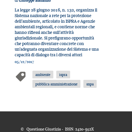
di
Giuseppe Battarino
La legge 28 giugno 2016, n. 132, organizza il
Sistema nazionale a rete per la protezione
dell'ambiente, articolato in ISPRA e Agenzie
ambientali regionali, e contiene norme che
hanno riflessi anche sull'attività
giurisdizionale. Si prefigurano opportunità
che potranno diventare concrete con
un’adeguata organizzazione del Sistema e una
capacità di dialogo tra i diversi attori
05/12/2017
ambiente
ispra
pubblica amministrazione
snpa
© Questione Giustizia - ISSN: 2420-952X