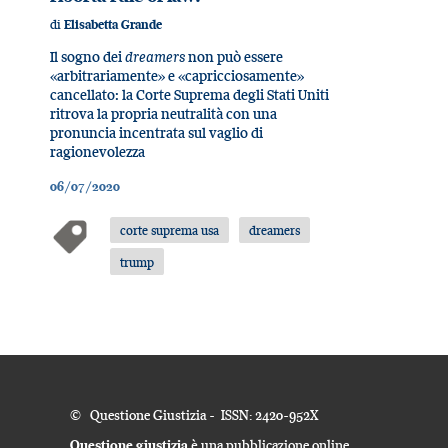
di
Elisabetta Grande
Il sogno dei
dreamers
non può essere
«arbitrariamente» e «capricciosamente»
cancellato: la Corte Suprema degli Stati Uniti
ritrova la propria neutralità con una
pronuncia incentrata sul vaglio di
ragionevolezza
06/07/2020
corte suprema usa
dreamers
trump
© Questione Giustizia - ISSN: 2420-952X
Questione giustizia
è una pubblicazione online