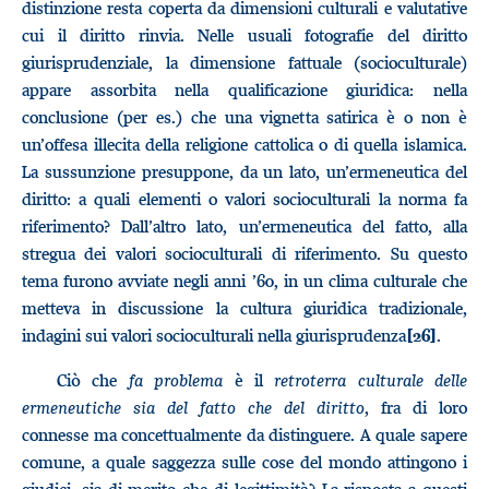
distinzione resta coperta da dimensioni culturali e valutative
cui il diritto rinvia. Nelle usuali fotografie del diritto
giurisprudenziale, la dimensione fattuale (socioculturale)
appare assorbita nella qualificazione giuridica: nella
conclusione (per es.) che una vignetta satirica è o non è
un’offesa illecita della religione cattolica o di quella islamica.
La sussunzione presuppone, da un lato, un’ermeneutica del
diritto: a quali elementi o valori socioculturali la norma fa
riferimento? Dall’altro lato, un’ermeneutica del fatto, alla
stregua dei valori socioculturali di riferimento. Su questo
tema furono avviate negli anni ’60, in un clima culturale che
metteva in discussione la cultura giuridica tradizionale,
indagini sui valori socioculturali nella giurisprudenza
.
[26]
Ciò che
fa problema
è il
retroterra culturale delle
ermeneutiche sia del fatto che del diritto
, fra di loro
connesse ma concettualmente da distinguere. A quale sapere
comune, a quale saggezza sulle cose del mondo attingono i