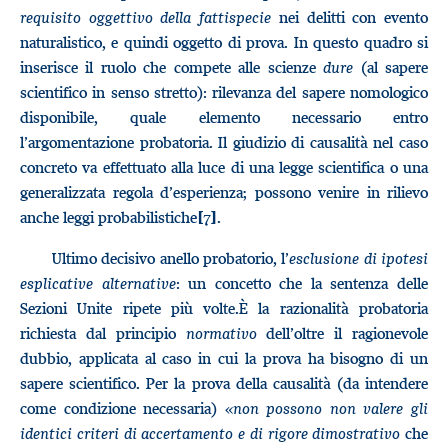
requisito oggettivo della fattispecie
nei delitti con evento
naturalistico, e quindi oggetto di prova. In questo quadro si
inserisce il ruolo che compete alle scienze
dure
(al sapere
scientifico in senso stretto): rilevanza del sapere nomologico
disponibile, quale elemento necessario entro
l’argomentazione probatoria. Il giudizio di causalità nel caso
concreto va effettuato alla luce di una legge scientifica o una
generalizzata regola d’esperienza; possono venire in rilievo
anche leggi probabilistiche
.
[7]
Ultimo decisivo anello probatorio, l’
esclusione di ipotesi
esplicative alternative
: un concetto che la sentenza delle
Sezioni Unite ripete più volte.È la razionalità probatoria
richiesta dal principio
normativo
dell’oltre il ragionevole
dubbio, applicata al caso in cui la prova ha bisogno di un
sapere scientifico. Per la prova della causalità (da intendere
come condizione necessaria) «
non possono non valere gli
identici criteri di accertamento e di rigore dimostrativo
che