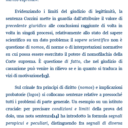
Evidenziando i limiti del giudizio di legittimità, la
sentenza Cozzini mette in guardia dall’attribuire il valore di
precedente giuridico
alle conclusioni raggiunte di volta in
volta in singoli processi, relativamente allo stato del sapere
scientifico su un dato problema: il
sapere scientifico
non è
questione di
nomos
, di norme o di interpretazioni normative
su cui possa essere esercitato il potere di nomofilachia della
Corte suprema. È questione
di fatto
, che nel giudizio di
cassazione può venire in rilievo se e in quanto si traduca in
vizi di motivazione
.
[13]
Sul crinale fra principi di diritto (
nomos
) e implicazioni
probatorie (
logos
) si collocano sentenze relative a pressoché
tutti i problemi di parte generale. Un esempio su un istituto
cruciale: per precisare
condizioni e limiti
della prova del
dolo, una nota sentenza
ha introdotto la formula
segnali
[14]
perspicui e peculiari
, distinguendo fra
segnali
di diversa