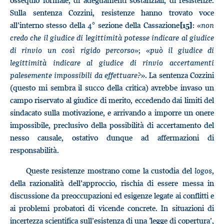
ossequio formale, di adeguamenti sostanziali, di resistenze.
Sulla sentenza Cozzini, resistenze hanno trovato voce
all’interno stesso della 4° sezione della Cassazione
: «
non
[15]
credo che il giudice di legittimità potesse indicare al giudice
di rinvio un così rigido percorso
»; «
può il giudice di
legittimità indicare al giudice di rinvio accertamenti
palesemente impossibili da effettuare?»
. La sentenza Cozzini
(questo mi sembra il succo della critica) avrebbe invaso un
campo riservato al giudice di merito, eccedendo dai limiti del
sindacato sulla motivazione, e arrivando a imporre un onere
impossibile, preclusivo della possibilità di accertamento del
nesso causale, ostativo dunque ad affermazioni di
responsabilità.
Queste resistenze mostrano come la custodia del
logos
,
della razionalità dell’approccio, rischia di essere messa in
discussione da preoccupazioni ed esigenze legate ai conflitti e
ai problemi probatori di vicende concrete. In situazioni di
incertezza scientifica sull’esistenza di una ‘legge di copertura’,