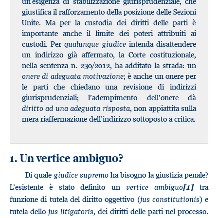
un’esigenza di stabilizzazione giurisprudenziale, che
giustifica il rafforzamento della posizione delle Sezioni
Unite. Ma per la custodia dei diritti delle parti è
importante anche il limite dei poteri attribuiti ai
custodi. Per
qualunque giudice
intenda disattendere
un indirizzo già affermato, la Corte costituzionale,
nella sentenza n. 230/2012, ha additato la strada: un
onere di adeguata motivazione
; è anche un onere per
le parti che chiedano una revisione di indirizzi
giurisprudenziali; l’adempimento dell’onere dà
diritto ad una adeguata risposta
, non appiattita sulla
mera riaffermazione dell’indirizzo sottoposto a critica.
1. Un vertice ambiguo?
Di quale
giudice supremo
ha bisogno la giustizia penale?
L’esistente è stato definito un
vertice ambiguo
tra
[1]
funzione di tutela del diritto oggettivo (
jus constitutionis
) e
tutela dello
jus litigatoris
, dei diritti delle parti nel processo
.