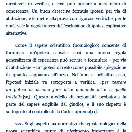
meritevoli di verifica, e così può portare a incrementi di
conoscenza. Un buon
detective
formula ipotesi per via di
abduzione, e le mette alla prova con rigorose verifiche, per le
quali vale la
regola aurea
dell’esclusione di ipotesi esplicative
alternative.
Come il sapere scientifico (nomologico) consente di
formulare un’ipotesi causale, così una buona regola
generalizzata di esperienza può servire a formulare – per via
di abduzione – un’ipotesi di reato come possibile spiegazione
di quanto sappiamo all’inizio. Nell’uno e nell’altro caso,
l’ipotesi iniziale va sottoposta a verifica: «
per testare
un’ipotesi si devono fare altre domande oltre a quelle
iniziali
»
. Questo modello di razionalità probatoria fa
[10]
parte del sapere esigibile dal giudice, e il suo rispetto è
sottoposto al controllo della Corte suprema
.
[11]
Sugli aspetti sia normativi che epistemologici della
2.2.
prova scientifica, punto di riferimento importante è la