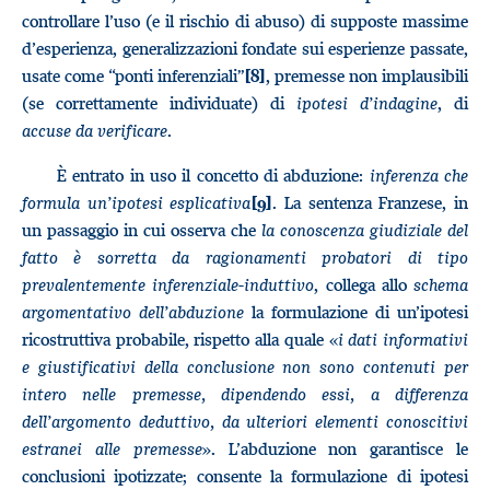
controllare l’uso (e il rischio di abuso) di supposte massime
d’esperienza, generalizzazioni fondate sui esperienze passate,
usate come “ponti inferenziali”
, premesse non implausibili
[8]
(se correttamente individuate) di
ipotesi d’indagine
, di
accuse da verificare
.
È entrato in uso il concetto di abduzione:
inferenza che
formula un’ipotesi esplicativa
. La sentenza Franzese, in
[9]
un passaggio in cui osserva che
la conoscenza giudiziale del
fatto è sorretta da ragionamenti probatori di tipo
prevalentemente inferenziale-induttivo
, collega allo
schema
argomentativo dell’abduzione
la formulazione di un’ipotesi
ricostruttiva probabile, rispetto alla quale «
i dati informativi
e giustificativi della conclusione non sono contenuti per
intero nelle premesse, dipendendo essi, a differenza
dell’argomento deduttivo, da ulteriori elementi conoscitivi
estranei alle premesse
». L’abduzione non garantisce le
conclusioni ipotizzate; consente la formulazione di ipotesi