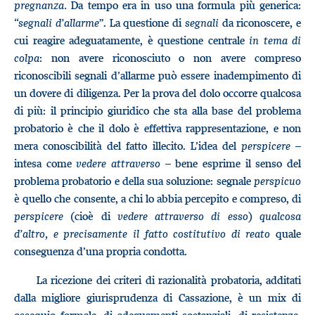
pregnanza.
Da tempo era in uso una formula più generica:
“
segnali d’allarme
”. La questione di
segnali
da riconoscere, e
cui reagire adeguatamente, è questione centrale
in tema di
colpa
: non avere riconosciuto o non avere compreso
riconoscibili segnali d’allarme può essere inadempimento di
un dovere di diligenza. Per la prova del dolo occorre qualcosa
di più: il principio giuridico che sta alla base del problema
probatorio è che il dolo è effettiva rappresentazione, e non
mera conoscibilità del fatto illecito. L’idea del
perspicere
–
intesa come
vedere attraverso
– bene esprime il senso del
problema probatorio e della sua soluzione: segnale
perspicuo
è quello che consente, a chi lo abbia percepito e compreso, di
perspicere
(cioè di
vedere attraverso di esso
)
qualcosa
d’altro, e precisamente il fatto costitutivo di reato
quale
conseguenza d’una propria condotta.
La ricezione dei criteri di razionalità probatoria, additati
dalla migliore giurisprudenza di Cassazione, è un mix di