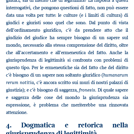
giudici, sia di merito che di legittimità? La risposta a questi
interrogativi, che pongono questioni di fatto, non può essere
data una volta per tutte: le culture (e i limiti di cultura) di
giudici e giuristi sono quel che sono. Dal punto di vista
dell’ordinamento giuridico, c’è da prendere atto che il
giudizio del giudice ha sempre bisogno di un sapere sul
mondo, necessario alla stessa comprensione del diritto, oltre
che all’accertamento e all’ermeneutica del fatto. Anche la
giurisprudenza di legittimità si confronta con problemi di
questo tipo. Per le ermeneutiche sia del fatto che del diritto
c’è bisogno di un sapere non soltanto giuridico (
humanarum
rerum notitia
, c’è ancora scritto sui muri di nostri palazzi di
giustizia); e c’è bisogno di saggezza,
fronesis
. Di quale sapere
e saggezza delle cose del mondo la giurisprudenza sia
espressione, è problema che meriterebbe una rinnovata
attenzione.
4. Dogmatica e retorica nella
giurisprudenza di legittimità