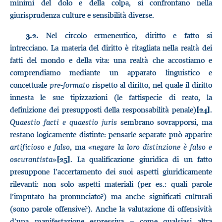
minimi del dolo e della colpa, si confrontano nella
giurisprudenza culture e sensibilità diverse.
Nel circolo ermeneutico, diritto e fatto si
3.2.
intrecciano. La materia del diritto è ritagliata nella realtà dei
fatti del mondo e della vita: una realtà che accostiamo e
comprendiamo mediante un apparato linguistico e
concettuale
pre-formato
rispetto al diritto, nel quale il diritto
innesta le sue tipizzazioni (le fattispecie di reato, la
definizione dei presupposti della responsabilità penale)
.
[24]
Quaestio facti e quaestio juris
sembrano sovrapporsi, ma
restano logicamente distinte: pensarle separate può apparire
artificioso e falso
, ma «
negare la loro distinzione è falso e
oscurantista
»
. La qualificazione giuridica di un fatto
[25]
presuppone l’accertamento dei suoi aspetti giuridicamente
rilevanti: non solo aspetti materiali (per es.: quali parole
l’imputato ha pronunciato?) ma anche significati culturali
(sono parole offensive?). Anche la valutazione di offensività
d’una manifestazione espressiva – come qualsiasi altra