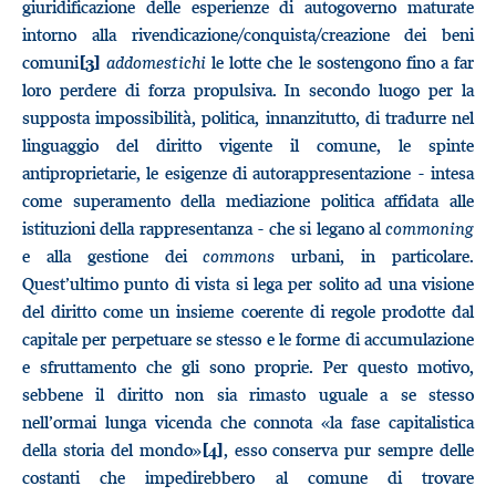
giuridificazione delle esperienze di autogoverno maturate
intorno alla rivendicazione/conquista/creazione dei beni
comuni
addomestichi
le lotte che le sostengono fino a far
[3]
loro perdere di forza propulsiva. In secondo luogo per la
supposta impossibilità, politica, innanzitutto, di tradurre nel
linguaggio del diritto vigente il comune, le spinte
antiproprietarie, le esigenze di autorappresentazione - intesa
come superamento della mediazione politica affidata alle
istituzioni della rappresentanza - che si legano al
commoning
e alla gestione dei
commons
urbani, in particolare.
Quest’ultimo punto di vista si lega per solito ad una visione
del diritto come un insieme coerente di regole prodotte dal
capitale per perpetuare se stesso e le forme di accumulazione
e sfruttamento che gli sono proprie. Per questo motivo,
sebbene il diritto non sia rimasto uguale a se stesso
nell’ormai lunga vicenda che connota «la fase capitalistica
della storia del mondo»
, esso conserva pur sempre delle
[4]
costanti che impedirebbero al comune di trovare