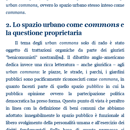
urban commons
, ovvero lo spazio urbano stesso inteso come
commons
.
2. Lo spazio urbano come
e
commons
la questione proprietaria
Il tema degli
urban commons
solo di rado è stato
oggetto di trattazioni organiche da parte dei giuristi
“benicomunisti” nostrani
. Il dibattito anglo-americano
[21]
dedica invece una ricca letteratura – anche giuridica – agli
urban commons
: le piazze, le strade, i parchi, i giardini
pubblici sono pacificamente riconosciuti come
commons
, in
quanto facenti parte di quello spazio
pubblico
in cui la
pubblica opinione ovvero la partecipazione politica
democratica ha preso forma. Questo punto di vista è peraltro
in linea con la definizione di beni comuni che abbiamo
adottato: innegabilmente lo spazio pubblico è funzionale al
libero svolgimento della personalità umana e all’esercizio dei
diritti fondamentali. Sulla base di queste premesse si