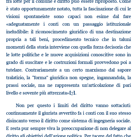
fra lotte per il comune e diritto può essere riproposto. Come
è stato opportunamente notato, tutta la fascinazione di cui le
visioni spontaneiste sono capaci non esime dal fare
«adeguatamente i conti con un passaggio istituzionale
ineludibile: il riconoscimento giuridico di una destinazione
propria a tali beni, procedimento tecnico che in taluni
momenti della storia interviene con quella forza decisoria che
le lotte politiche e le nuove acquisizioni conoscitive sono in
grado di suscitare e le costruzioni formali provvedono poi a
tutelare. Contrariamente a un certo marxismo dal sapore
tralatizio, la “forma” giuridica non spegne, ingannandola, la
prassi sociale, ma ne rappresenta un’articolazione di pari
livello e sovente più attrezzata»
.
[7]
Non per questo i limiti del diritto vanno sottaciuti:
continuamente il giurista avvertito fa i conti con il suo stesso
disincanto verso il diritto come sistema di ingegneria sociale.
E resta pur sempre viva la preoccupazione di non delegare al
diritto gli obiettivi dell’azione politica. Per tacere del fatto che