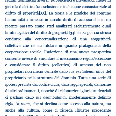
regimi dominicali diversi, pubblicistici e privatistici, mette in
gioco la dialettica fra esclusione e inclusione consustanziale al
diritto di proprietà
. La teoria e le pratiche del comune
[33]
hanno infatti rimesso in circolo diritti di accesso che in un
recente passato erano stati analizzati esclusivamente quali
limiti negativi del diritto di proprietà
senza per ciò stesso
[34]
condurre alla concettualizzazione di una soggettività
collettiva che ne sia titolare in quanto protagonista della
cooperazione sociale. L'adozione di una nuova prospettiva
consente invece di smontare il meccanismo regola/eccezione
e considerare il diritto (collettivo) di accesso dei non
proprietari non meno centrale dello
ius excludendi alios
del
proprietario nella struttura del dominio. Tutta una serie di
ipotesi previste dal codice civile, dalle leggi speciali, da norme
di altri ordinamenti, nonché di elaborazioni giurisprudenziali
ci parlano dello
ius deambulandi
, modernamente definito
right to roam
, che si declina come accesso alla natura, ma
anche alla cultura, come ci ricorda l'illustre precedente