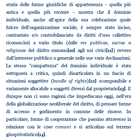
storia delle forme giuridiche di appartenenza – quella più
antica e quella più recente – mostra che il dominio
individuale, anche all’apice della sua celebrazione quale
fulcro dell’organizzazione sociale, è sempre stato inciso,
contrastato e/o controbilanciato da diritti d’uso collettivo
riconosciuti a vario titolo (dalle
res publicae, sacrae
o
religiosae
del diritto romano
agli usi civici
) ovvero
[10]
[11]
dall’interesse pubblico o generale nelle sue varie declinazioni.
La stessa “compattezza” del dominio individuale è stata
sottoposta a critica, quindi disarticolata in un fascio di
situazioni soggettive (
bundle of rights
)
scomponibile e
[12]
variamente allocabile a soggetti diversi dal proprietario
. E
[13]
dunque non ci sono ragioni che impediscano oggi, nell’era
della globalizzazione neoliberale del diritto, di pensare forme
di accesso e godimento in comune delle risorse. In
particolare, forme di cooperazione che passino attraverso la
relazione con le cose
comuni
e si articolino sul terreno
giusprivatistico
.
[14]