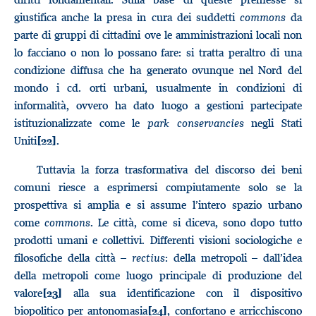
giustifica anche la presa in cura dei suddetti
commons
da
parte di gruppi di cittadini ove le amministrazioni locali non
lo facciano o non lo possano fare: si tratta peraltro di una
condizione diffusa che ha generato ovunque nel Nord del
mondo i cd. orti urbani, usualmente in condizioni di
informalità, ovvero ha dato luogo a gestioni partecipate
istituzionalizzate come le
park conservancies
negli Stati
Uniti
.
[22]
Tuttavia la forza trasformativa del discorso dei beni
comuni riesce a esprimersi compiutamente solo se la
prospettiva si amplia e si assume l’intero spazio urbano
come
commons
. Le città, come si diceva, sono dopo tutto
prodotti umani e collettivi. Differenti visioni sociologiche e
filosofiche della città –
rectius
: della metropoli – dall’idea
della metropoli come luogo principale di produzione del
valore
alla sua identificazione con il dispositivo
[23]
biopolitico per antonomasia
, confortano e arricchiscono
[24]