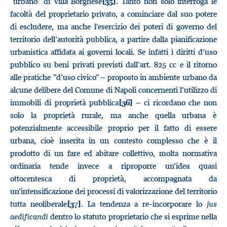
“urbano” di Villa Borghese
. Tanto non solo interroga le
[35]
facoltà del proprietario privato, a cominciare dal suo potere
di escludere, ma anche l'esercizio dei poteri di governo del
territorio dell’autorità pubblica, a partire dalla pianificazione
urbanistica affidata ai governi locali. Se infatti i diritti d’uso
pubblico su beni privati previsti dall’art. 825 cc e il ritorno
alle pratiche “d’uso civico” – proposto in ambiente urbano da
alcune delibere del Comune di Napoli concernenti l’utilizzo di
immobili di proprietà pubblica
– ci ricordano che non
[36]
solo la proprietà rurale, ma anche quella urbana è
potenzialmente accessibile proprio per il fatto di essere
urbana, cioè inserita in un contesto complesso che è il
prodotto di un fare ed abitare collettivo, molta normativa
ordinaria tende invece a riproporre un’idea quasi
ottocentesca di proprietà, accompagnata da
un’intensificazione dei processi di valorizzazione del territorio
tutta neoliberale
. La tendenza a re-incorporare lo
jus
[37]
aedificandi
dentro lo statuto proprietario che si esprime nella