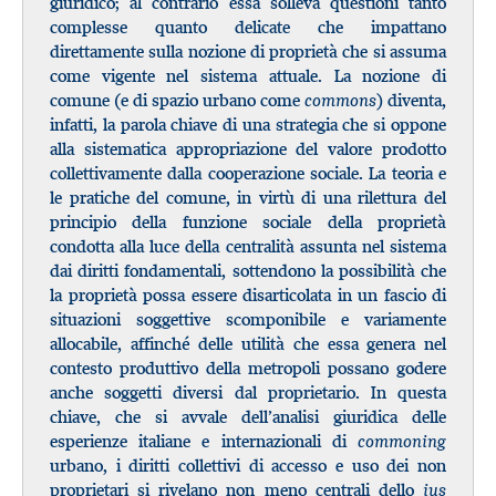
giuridico; al contrario essa solleva questioni tanto
complesse quanto delicate che impattano
direttamente sulla nozione di proprietà che si assuma
come vigente nel sistema attuale. La nozione di
comune (e di spazio urbano come
commons
) diventa,
infatti, la parola chiave di una strategia che si oppone
alla sistematica appropriazione del valore prodotto
collettivamente dalla cooperazione sociale. La teoria e
le pratiche del comune, in virtù di una rilettura del
principio della funzione sociale della proprietà
condotta alla luce della centralità assunta nel sistema
dai diritti fondamentali, sottendono la possibilità che
la proprietà possa essere disarticolata in un fascio di
situazioni soggettive scomponibile e variamente
allocabile, affinché delle utilità che essa genera nel
contesto produttivo della metropoli possano godere
anche soggetti diversi dal proprietario. In questa
chiave, che si avvale dell’analisi giuridica delle
esperienze italiane e internazionali di
commoning
urbano, i diritti collettivi di accesso e uso dei non
proprietari si rivelano non meno centrali dello
ius