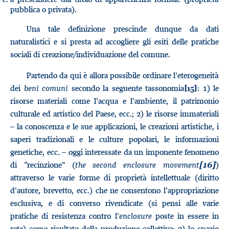
pubblica o privata).
Una tale definizione prescinde dunque da dati
naturalistici e si presta ad accogliere gli esiti delle pratiche
sociali di creazione/individuazione del comune.
Partendo da qui è allora possibile ordinare l’eterogeneità
dei
beni comuni
secondo la seguente tassonomia
: 1) le
[15]
risorse materiali come l’acqua e l’ambiente, il patrimonio
culturale ed artistico del Paese, ecc.; 2) le risorse immateriali
– la conoscenza e le sue applicazioni, le creazioni artistiche, i
saperi tradizionali e le culture popolari, le informazioni
genetiche, ecc. – oggi interessate da un imponente fenomeno
di “recinzione” (
the second enclosure movement
)
[16]
attraverso le varie forme di proprietà intellettuale (diritto
d’autore, brevetto, ecc.) che ne consentono l’appropriazione
esclusiva, e di converso rivendicate (si pensi alle varie
pratiche di resistenza contro l’
enclosure
poste in essere in
rete) come risultato della produzione collettiva; 3) lo spazio