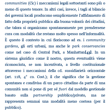
communities
(Cic) i meccanismi legali sottostanti sono più o
meno di questo tenore. In altri casi, invece, i tagli al bilancio
dei governi locali producono semplicemente l’affidamento di
fatto della proprietà pubblica alla buona volontà dei cittadini,
che talora si organizzano spontaneamente per prendersene
cura con modalità che restano molto spesso nell’informalità.
È questo il contesto in cui fioriscono ad es. i
community
gardens
, gli orti urbani, ma anche le
park conservancies
come nel caso di Central Park, a Manhattan
. In un
[43]
sistema giuridico come il nostro, questa eventualità viene
riconosciuta, se non incentivata, a livello costituzionale
attraverso i meccanismi della cd. sussidiarietà orizzontale
(art. 118, 4° co. Cost.); il che significa che la gestione
spontanea e condivisa di un parco cittadino da parte di una
comunità non si pone di per sé
fuori
dal modello gestionale
basato sulla
partnership
pubblico/privato, ma ne
rappresenta semmai una modalità meno costosa (per il
pubblico).