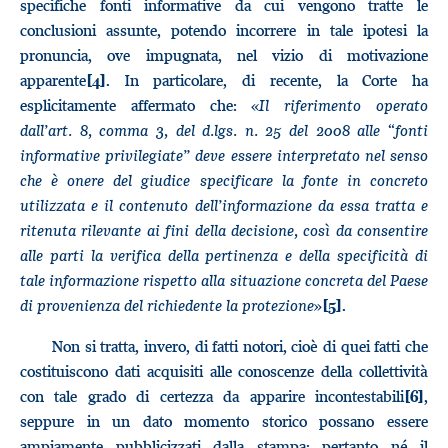
specifiche fonti informative da cui vengono tratte le
conclusioni assunte, potendo incorrere in tale ipotesi la
pronuncia, ove impugnata, nel vizio di motivazione
apparente
. In particolare, di recente, la Corte ha
[4]
esplicitamente affermato che: «
Il riferimento operato
dall’art. 8, comma 3, del d.lgs. n. 25 del 2008 alle “fonti
informative privilegiate” deve essere interpretato nel senso
che è onere del giudice specificare la fonte in concreto
utilizzata e il contenuto dell’informazione da essa tratta e
ritenuta rilevante ai fini della decisione, così da consentire
alle parti la verifica della pertinenza e della specificità di
tale informazione rispetto alla situazione concreta del Paese
di provenienza del richiedente la protezione
»
.
[5]
Non si tratta, invero, di fatti notori, cioè di quei fatti che
costituiscono dati acquisiti alle conoscenze della collettività
con tale grado di certezza da apparire incontestabili
,
[6]
seppure in un dato momento storico possano essere
ampiamente pubblicizzati dalla stampa: pertanto né il