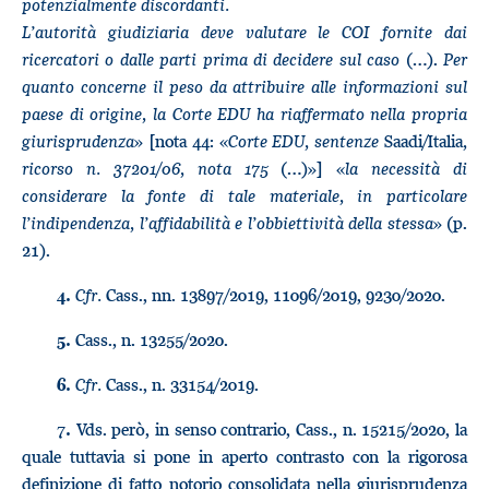
potenzialmente discordanti.
L’autorità giudiziaria deve valutare le COI fornite dai
ricercatori o dalle parti prima di decidere sul caso
(…).
Per
quanto concerne il peso da attribuire alle informazioni sul
paese di origine, la Corte EDU ha riaffermato nella propria
giurisprudenza
» [nota 44: «
Corte EDU, sentenze
Saadi/Italia
,
ricorso n. 37201/06, nota 175
(…)»] «
la necessità di
considerare la fonte di tale materiale, in particolare
l’indipendenza, l’affidabilità e l’obbiettività della stessa
» (p.
21).
Cfr.
Cass., nn. 13897/2019, 11096/2019, 9230/2020.
4.
Cass., n. 13255/2020.
5.
Cfr.
Cass., n. 33154/2019.
6.
Vds. però, in senso contrario, Cass., n. 15215/2020, la
7.
quale tuttavia si pone in aperto contrasto con la rigorosa
definizione di fatto notorio consolidata nella giurisprudenza