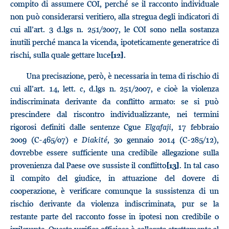
compito di assumere COI, perché se il racconto individuale
non può considerarsi veritiero, alla stregua degli indicatori di
cui all’art. 3 d.lgs n. 251/2007, le COI sono nella sostanza
inutili perché manca la vicenda, ipoteticamente generatrice di
rischi, sulla quale gettare luce
.
[12]
Una precisazione, però, è necessaria in tema di rischio di
cui all’art. 14, lett.
c
, d.lgs n. 251/2007, e cioè la violenza
indiscriminata derivante da conflitto armato: se si può
prescindere dal riscontro individualizzante, nei termini
rigorosi definiti dalle sentenze Cgue
Elgafaji
, 17 febbraio
2009 (C-465/07) e
Diakité
, 30 gennaio 2014 (C-285/12),
dovrebbe essere sufficiente una credibile allegazione sulla
provenienza dal Paese ove sussiste il conflitto
. In tal caso
[13]
il compito del giudice, in attuazione del dovere di
cooperazione, è verificare comunque la sussistenza di un
rischio derivante da violenza indiscriminata, pur se la
restante parte del racconto fosse in ipotesi non credibile o