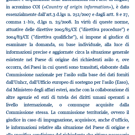
in acronimo COI («
Country of origin information
»), è dato
essenzialmente dall’art.3 d.lgs n. 251/2007 e dagli artt. 8 e 27,
comma 1-
bis
, d.lgs n. 25/2008. In virtù di queste norme,
attuative delle direttive 2005/85/CE (“direttiva procedure”) e
2004/83/CE (“direttiva qualifiche”), si impone al giudice di
esaminare la domanda, su base individuale, alla luce di
informazioni precise e aggiornate circa la situazione generale
esistente nel Paese di origine dei richiedenti asilo e, ove
occorra, dei Paesi in cui questi sono transitati, elaborate dalla
Commissione nazionale per l’asilo sulla base dei dati forniti
dall’Unhcr, dall’Ufficio europeo di sostegno per l’asilo (Easo),
dal Ministero degli affari esteri, anche con la collaborazione di
altre agenzie ed enti di tutela dei diritti umani operanti a
livello internazionale, o comunque acquisite dalla
Commissione stessa. La commissione territoriale, ovvero il
giudice in caso di impugnazione, acquisisce, anche d’ufficio,
le informazioni relative alla situazione del Paese di origine e
alla specifica condizione del richiedente che ritiene necessarie