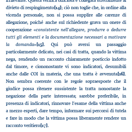
irrilevante. Questa verifica officiosa è collegata strettamente al
divieto di respingimento
; ciò non toglie che, in ordine alla
[14]
vicenda personale, non si possa supplire alle carenze di
allegazione, poiché anche sul richiedente grava un onere di
cooperazione «
consistente nell’allegare, produrre o dedurre
tutti gli elementi e la documentazione necessari a motivare
la domanda
»
. Qui può aversi un passaggio
[15]
particolarmente delicato, nei casi di tratta, quando la vittima
nega, rendendo un racconto chiaramente posticcio indotto
dal timore, e ciononostante vi sono indicatori, desumibili
anche dalle COI in materia, che una tratta è avvenuta
.
[16]
Non sembra coerente con le regole sopraesposte che il
giudice possa ritenere sussistente la tratta nonostante la
negazione della parte interessata; sarebbe preferibile, in
presenza di indicatori, rinnovare l’esame della vittima anche
a mezzo esperti, dare tempo, informare sui percorsi di tutela
e fare in modo che la vittima possa liberamente rendere un
racconto veritiero
.
[17]