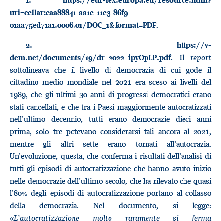
1.
https://eur-lex.europa.eu/resource.html?
uri=cellar:caa88841-aa1e-11e3-86f9-
.
01aa75ed71a1.0006.01/DOC_1&format=PDF
2.
https://v-
. Il
report
dem.net/documents/19/dr_2022_ipyOpLP.pdf
sottolineava che il livello di democrazia di cui gode il
cittadino medio mondiale nel 2021 era sceso ai livelli del
1989, che gli ultimi 30 anni di progressi democratici erano
stati cancellati, e che tra i Paesi maggiormente autocratizzati
nell’ultimo decennio, tutti erano democrazie dieci anni
prima, solo tre potevano considerarsi tali ancora al 2021,
mentre gli altri sette erano tornati all’autocrazia.
Un’evoluzione, questa, che conferma i risultati dell’analisi di
tutti gli episodi di autocratizzazione che hanno avuto inizio
nelle democrazie dell’ultimo secolo, che ha rilevato che quasi
l’80% degli episodi di autocratizzazione portano al collasso
della democrazia. Nel documento, si legge:
«
L’autocratizzazione molto raramente si ferma