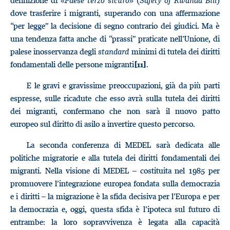
definizione di «
Paese terzo sicuro
» (
Safety of Rwanda Bill
)
dove trasferire i migranti, superando con una affermazione
“per legge” la decisione di segno contrario dei giudici. Ma è
una tendenza fatta anche di “prassi” praticate nell’Unione, di
palese inosservanza degli
standard
minimi di tutela dei diritti
fondamentali delle persone migranti
.
[11]
E le gravi e gravissime preoccupazioni, già da più parti
espresse, sulle ricadute che esso avrà sulla tutela dei diritti
dei migranti, confermano che non sarà il nuovo patto
europeo sul diritto di asilo a invertire questo percorso.
La seconda conferenza di MEDEL sarà dedicata alle
politiche migratorie e alla tutela dei diritti fondamentali dei
migranti. Nella visione di MEDEL – costituita nel 1985 per
promuovere l’integrazione europea fondata sulla democrazia
e i diritti – la migrazione è la sfida decisiva per l’Europa e per
la democrazia e, oggi, questa sfida è l’ipoteca sul futuro di
entrambe: la loro sopravvivenza è legata alla capacità