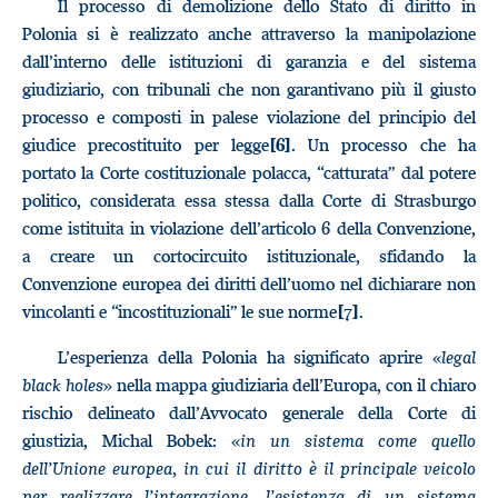
Il processo di demolizione dello Stato di diritto in
Polonia si è realizzato anche attraverso la manipolazione
dall’interno delle istituzioni di garanzia e del sistema
giudiziario, con tribunali che non garantivano più il giusto
processo e composti in palese violazione del principio del
giudice precostituito per legge
. Un processo che ha
[6]
portato la Corte costituzionale polacca, “catturata” dal potere
politico, considerata essa stessa dalla Corte di Strasburgo
come istituita in violazione dell’articolo 6 della Convenzione,
a creare un cortocircuito istituzionale, sfidando la
Convenzione europea dei diritti dell’uomo nel dichiarare non
vincolanti e “incostituzionali” le sue norme
.
[7]
L’esperienza della Polonia ha significato aprire «
legal
black holes
» nella mappa giudiziaria dell’Europa, con il chiaro
rischio delineato dall’Avvocato generale della Corte di
giustizia, Michal Bobek: «
in un sistema come quello
dell’Unione europea, in cui il diritto è il principale veicolo
per realizzare l’integrazione, l’esistenza di un sistema