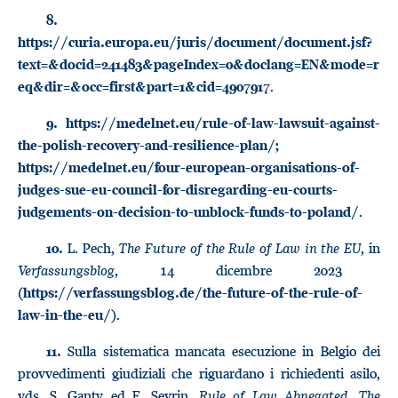
8.
https://curia.europa.eu/juris/document/document.jsf?
text=&docid=241483&pageIndex=0&doclang=EN&mode=r
.
eq&dir=&occ=first&part=1&cid=4907917
9.
https://medelnet.eu/rule-of-law-lawsuit-against-
the-polish-recovery-and-resilience-plan/;
https://medelnet.eu/four-european-organisations-of-
judges-sue-eu-council-for-disregarding-eu-courts-
.
judgements-on-decision-to-unblock-funds-to-poland/
L. Pech,
The Future of the Rule of Law in the EU
, in
10.
Verfassungsblog
, 14 dicembre 2023
(
https://verfassungsblog.de/the-future-of-the-rule-of-
).
law-in-the-eu/
Sulla sistematica mancata esecuzione in Belgio dei
11.
provvedimenti giudiziali che riguardano i richiedenti asilo,
vds. S. Ganty ed E. Sevrin,
Rule of Law Abnegated. The